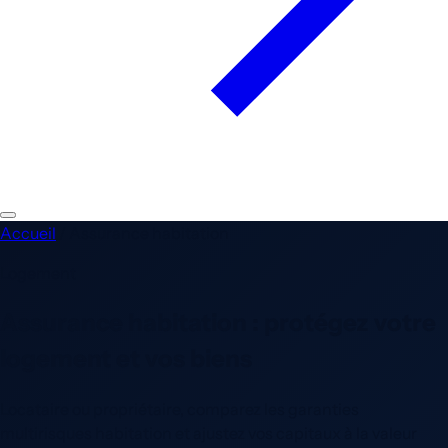
Accueil
/
Assurance habitation
Logement
Assurance habitation :
protégez
votre
logement et vos biens
Locataire ou propriétaire, comparez les garanties
multirisques habitation et ajustez vos capitaux à la valeur