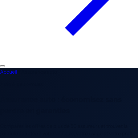
Accueil
/
Assurance auto
Auto & deux-roues
Assurance auto :
économisez
sans
perdre en garanties
Comparez les offres de plus de 50 assureurs et trouvez la
formule adaptée à votre véhicule, votre usage et votre profil